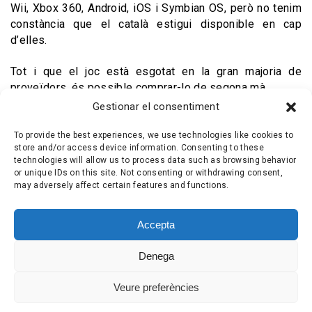
Wii, Xbox 360, Android, iOS i Symbian OS, però no tenim
constància que el català estigui disponible en cap
d’elles.
Tot i que el joc està esgotat en la gran majoria de
proveïdors, és possible comprar-lo de segona mà.
Gestionar el consentiment
Any de llançament:
2011
To provide the best experiences, we use technologies like cookies to
store and/or access device information. Consenting to these
technologies will allow us to process data such as browsing behavior
or unique IDs on this site. Not consenting or withdrawing consent,
POLÍTICA DE COOKIES (UE)
CONTACTA AMB NOSALTRES
may adversely affect certain features and functions.
SEGUEIX-NOS A LES XARXES SOCIALS!
Accepta
Denega
Veure preferències