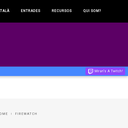
ATALÀ
ENTRADES
RECURSOS
QUI SOM?
Miran's A Twitch!
OME
FIREWATCH