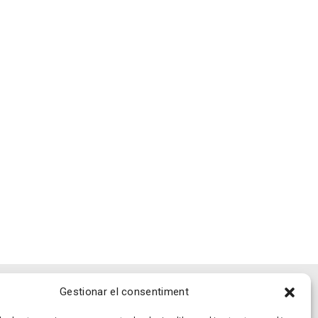
Gestionar el consentiment
SEGUEIX-NOS A LES XARXES SOCIALS!