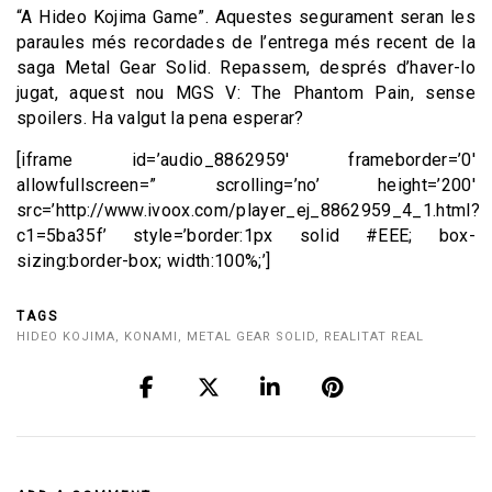
“A Hideo Kojima Game”. Aquestes segurament seran les
paraules més recordades de l’entrega més recent de la
saga Metal Gear Solid. Repassem, després d’haver-lo
jugat, aquest nou MGS V: The Phantom Pain, sense
spoilers. Ha valgut la pena esperar?
[iframe id=’audio_8862959′ frameborder=’0′
allowfullscreen=” scrolling=’no’ height=’200′
src=’http://www.ivoox.com/player_ej_8862959_4_1.html?
c1=5ba35f’ style=’border:1px solid #EEE; box-
sizing:border-box; width:100%;’]
TAGS
HIDEO KOJIMA
,
KONAMI
,
METAL GEAR SOLID
,
REALITAT REAL