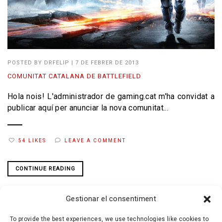
POSTED BY
DRFELIP
|
7 DE FEBRER DE 2013
COMUNITAT CATALANA DE BATTLEFIELD
Hola nois! L'administrador de gaming.cat m'ha convidat a
publicar aquí per anunciar la nova comunitat...
54 LIKES
LEAVE A COMMENT
CONTINUE READING
Gestionar el consentiment
…
1
2
18
19
20
To provide the best experiences, we use technologies like cookies to